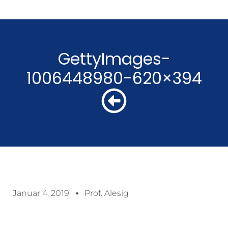
GettyImages-
1006448980-620×394
Januar 4, 2019
Prof. Alesig