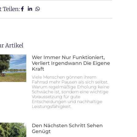
t Teilen:
r Artikel
Wer Immer Nur Funktioniert,
Verliert Irgendwann Die Eigene
Kraft
Viele Menschen gönnen ihrem
Fahrrad mehr Pausen als sich selbst.
Warum regelmäßige Erholung keine
Schwäche ist, sondern eine wichtige
Voraussetzung für gute
Entscheidungen und nachhaltige
Leistungsfähigkeit.
Den Nächsten Schritt Sehen
Genügt