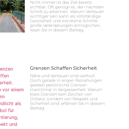
Nicht immer ist das Ziel bereits
sichtbar. Oft genügt es, den nächsten
Schritt zu erkennen. Warum Vertrauen
wichtiger sein kann als vollständige
Gewissheit und wie kleine Schritte
große Veränderungen ermöglichen,
lesen Sie in diesem Beitrag.
Grenzen Schaffen Sicherheit
Nähe und Vertrauen sind wertvoll.
Doch gerade in engen Beziehungen
geraten persönliche Grenzen
manchmal in Vergessenheit. Warum
klare Grenzen kein Zeichen von
Distanz, sondern von Respekt und
Sicherheit sind, erfahren Sie in diesem
Beitrag.