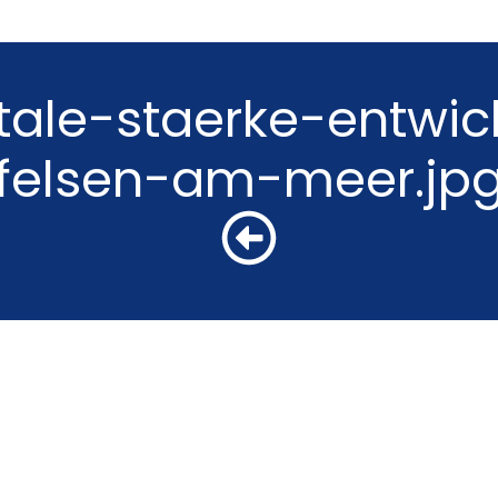
ale-staerke-entwic
felsen-am-meer.jp