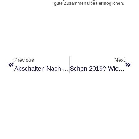
gute Zusammenarbeit ermöglichen.
Previous
Next
Abschalten Nach Der Arbeit: 5 Tipps
Schon 2019? Wie Sie Gute Vorsätze Auch Wirklich Umsetzen Können
WordPress Cookie Hinweis von Real Cookie Banner